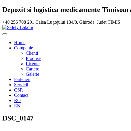
Depozit si logistica medicamente Timisoar
+40 256 708 201
Calea Lugojului 134/8, Ghiroda, Judet TIMIS
Home
Companie
Clienti
Produse
Licente
Cariere
Galerie
Parteneri
Servicii
CSR
Contact
RO
EN
DSC_0147