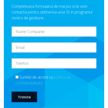
Completeaza formularul de mai jos si te vom
contacta pentru obtinerea unui ID in programul
nostru de gestiune.
Sunteți de acord cu
politica de
confidențialitate