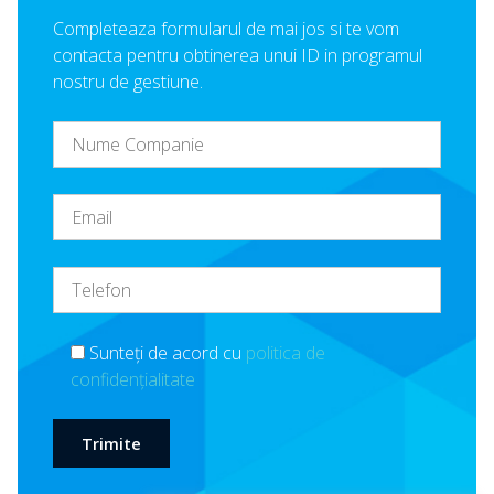
Completeaza formularul de mai jos si te vom
contacta pentru obtinerea unui ID in programul
nostru de gestiune.
Sunteți de acord cu
politica de
confidențialitate